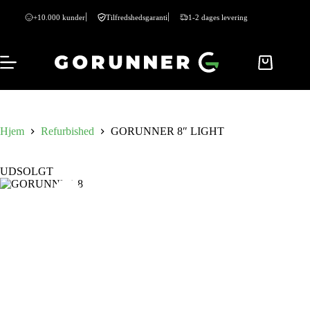
+10.000 kunder
Tilfredshedsgaranti
1-2 dages levering
Hjem
Refurbished
GORUNNER 8″ LIGHT
UDSOLGT