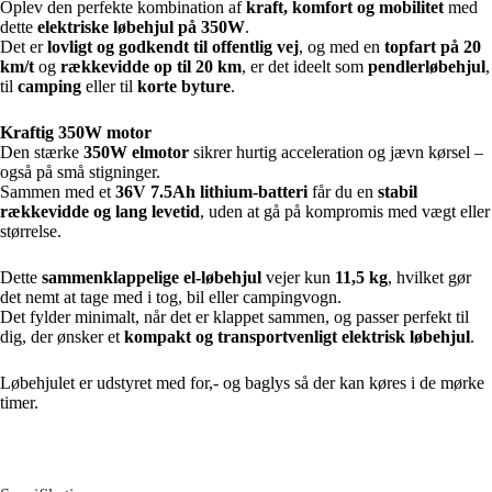
Oplev den perfekte kombination af
kraft, komfort og mobilitet
med
dette
elektriske løbehjul på 350W
.
Det er
lovligt og godkendt til offentlig vej
, og med en
topfart på 20
km/t
og
rækkevidde op til 20 km
, er det ideelt som
pendlerløbehjul
,
til
camping
eller til
korte byture
.
Kraftig 350W motor
Den stærke
350W elmotor
sikrer hurtig acceleration og jævn kørsel –
også på små stigninger.
Sammen med et
36V 7.5Ah lithium-batteri
får du en
stabil
rækkevidde og lang levetid
, uden at gå på kompromis med vægt eller
størrelse.
Dette
sammenklappelige el-løbehjul
vejer kun
11,5 kg
, hvilket gør
det nemt at tage med i tog, bil eller campingvogn.
Det fylder minimalt, når det er klappet sammen, og passer perfekt til
dig, der ønsker et
kompakt og transportvenligt elektrisk løbehjul
.
Løbehjulet er udstyret med for,- og baglys så der kan køres i de mørke
timer.