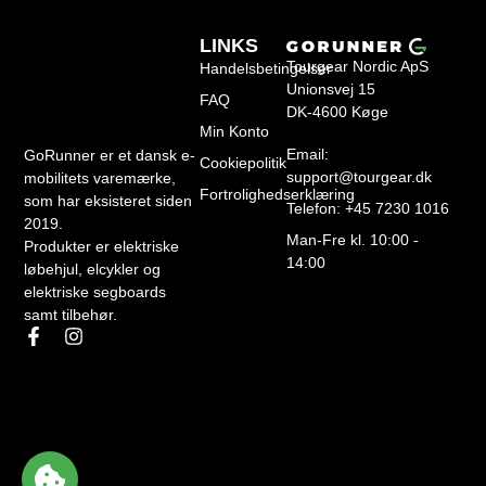
LINKS
Tourgear Nordic ApS
Handelsbetingelser
Unionsvej 15
FAQ
DK-4600 Køge
Min Konto
Email:
GoRunner er et dansk e-
Cookiepolitik
support@tourgear.dk
mobilitets varemærke,
Fortrolighedserklæring
som har eksisteret siden
Telefon: +45 7230 1016
2019.
Man-Fre kl. 10:00 -
Produkter er elektriske
14:00
løbehjul, elcykler og
elektriske segboards
samt tilbehør.