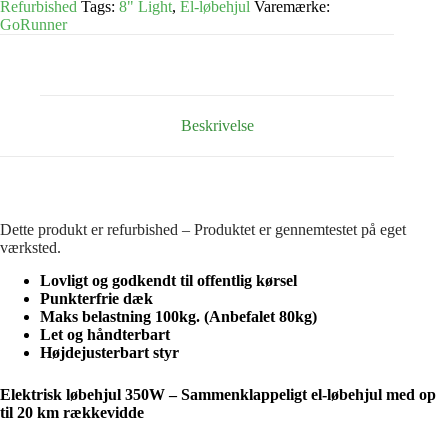
Refurbished
Tags:
8" Light
,
El-løbehjul
Varemærke:
GoRunner
Beskrivelse
Dette produkt er refurbished – Produktet er gennemtestet på eget
værksted.
Lovligt og godkendt til offentlig kørsel
Punkterfrie dæk
Maks belastning 100kg. (Anbefalet 80kg)
Let og håndterbart
Højdejusterbart styr
Elektrisk løbehjul 350W – Sammenklappeligt el-løbehjul med op
til 20 km rækkevidde