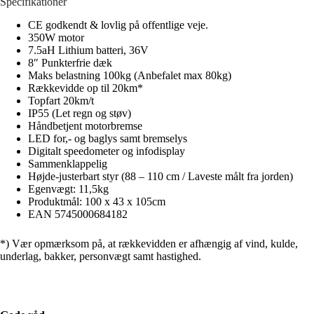
Specifikationer
CE godkendt & lovlig på offentlige veje.
350W motor
7.5aH Lithium batteri, 36V
8″ Punkterfrie dæk
Maks belastning 100kg (Anbefalet max 80kg)
Rækkevidde op til 20km*
Topfart 20km/t
IP55 (Let regn og støv)
Håndbetjent motorbremse
LED for,- og baglys samt bremselys
Digitalt speedometer og infodisplay
Sammenklappelig
Højde-justerbart styr (88 – 110 cm / Laveste målt fra jorden)
Egenvægt: 11,5kg
Produktmål: 100 x 43 x 105cm
EAN 5745000684182
*) Vær opmærksom på, at rækkevidden er afhængig af vind, kulde,
underlag, bakker, personvægt samt hastighed.