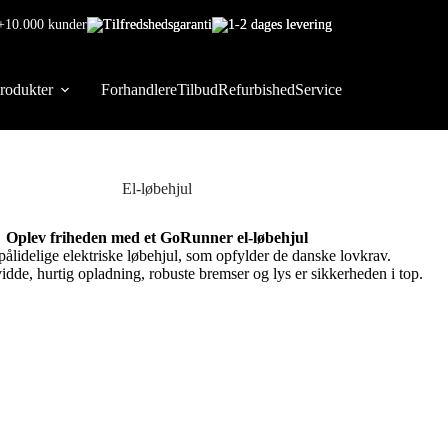
+10.000 kunder
Tilfredshedsgaranti
1-2 dages levering
rodukter
Forhandlere
Tilbud
Refurbished
Service
El-løbehjul
Oplev friheden med et GoRunner el-løbehjul
ålidelige elektriske løbehjul, som opfylder de danske lovkrav.
de, hurtig opladning, robuste bremser og lys er sikkerheden i top.