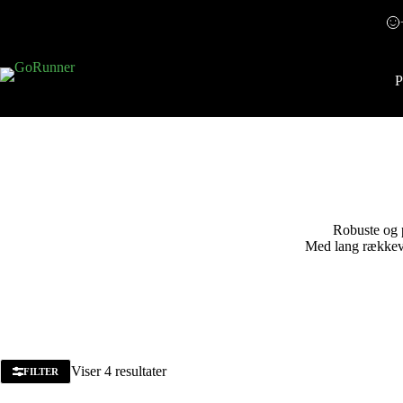
P
Robuste og p
Med lang rækkevid
Viser 4 resultater
FILTER