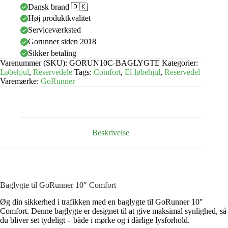
Dansk brand 🇩🇰
Høj produktkvalitet
Serviceværksted
Gorunner siden 2018
Sikker betaling
Varenummer (SKU):
GORUN10C-BAGLYGTE
Kategorier:
Løbehjul
,
Reservedele
Tags:
Comfort
,
El-løbehjul
,
Reservedel
Varemærke:
GoRunner
Beskrivelse
Baglygte til GoRunner 10″ Comfort
Øg din sikkerhed i trafikken med en baglygte til GoRunner 10″
Comfort. Denne baglygte er designet til at give maksimal synlighed, så
du bliver set tydeligt – både i mørke og i dårlige lysforhold.