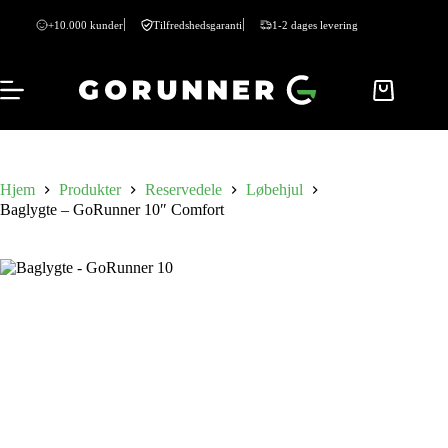
+10.000 kunder
Tilfredshedsgaranti
1-2 dages levering
Hjem
Produkter
Reservedele
Løbehjul
Baglygte – GoRunner 10″ Comfort