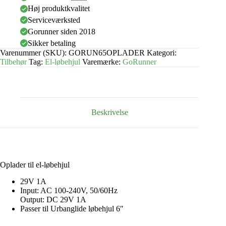
Høj produktkvalitet
Serviceværksted
Gorunner siden 2018
Sikker betaling
Varenummer (SKU):
GORUN65OPLADER
Kategori:
Tilbehør
Tag:
El-løbehjul
Varemærke:
GoRunner
Beskrivelse
Oplader til el-løbehjul
29V 1A
Input: AC 100-240V, 50/60Hz
Output: DC 29V 1A
Passer til Urbanglide løbehjul 6″