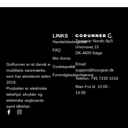
LINKS
Tourgear Nordic ApS
Handelsbetingelser
Unionsvej 15
FAQ
DK-4600 Køge
Min Konto
Email:
GoRunner er et dansk e-
Cookiepolitik
support@tourgear.dk
mobilitets varemærke,
Fortrolighedserklæring
som har eksisteret siden
Telefon: +45 7230 1016
2019.
Man-Fre kl. 10:00 -
Produkter er elektriske
14:00
løbehjul, elcykler og
elektriske segboards
samt tilbehør.