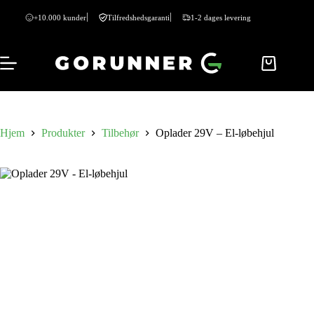
+10.000 kunder
Tilfredshedsgaranti
1-2 dages levering
Hjem
Produkter
Tilbehør
Oplader 29V – El-løbehjul