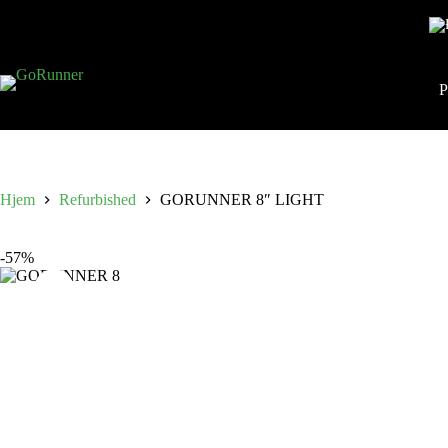
P
Hjem
Refurbished
GORUNNER 8″ LIGHT
-57%