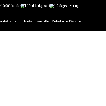
+10.000 kunder
Tilfredshedsgaranti
1-2 dages levering
rodukter
Forhandlere
Tilbud
Refurbished
Service