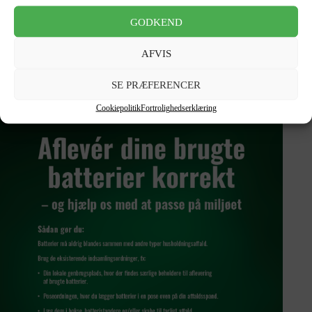
Stand: Som ny
GODKEND
OBS: Billede er illustrationsbillede – Der kan være brugsspor på de
enkelte batterier.
AFVIS
Skal du bortskaffe dit gamle batteri, kan du se her hvordan:
SE PRÆFERENCER
Cookiepolitik
Fortrolighedserklæring