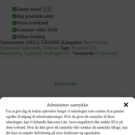
Dansk brand 🇩🇰
Høj produktkvalitet
Serviceværksted
Gorunner siden 2018
Sikker betaling
Varenummer (SKU):
GR10095
Kategorier:
Reservedele
,
Segboard
,
Segboards
,
Tilbehør
Tags:
Hummer 2.0
,
Reservedel
,
Segboard
,
Segboard 6.5"
Varemærke:
GoRunner
Beskrivelse
Administrer samtykke
For at give dig de bedste oplevelser bruger vi teknologier som cookies til at gemme
Batteri til GoRunner segboard – Hummer 2.0 & 6.5″ – renoveret
og/eller få adgang til enhedsoplysninger. Hvis du giver dit samtykke til disse
teknologier, kan vi behandle data som f.eks. browsingadfærd eller unikke ID'er på
Alle vores renoverede batterier er gennemtestet på batteritester
dette websted. Hvis du ikke giver dit samtykke eller trækker dit samtykke tilbage, kan
det have en negativ indvirkning på visse funktioner og egenskaber.