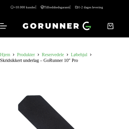
+10.000 kunder
Tilfredshedsgaranti
1-2 dages levering
Hjem
Produkter
Reservedele
Løbehjul
Skridsikkert underlag – GoRunner 10″ Pro