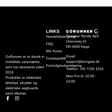
LINKS
Tourgear Nordic ApS
Handelsbetingelser
Unionsvej 15
FAQ
DK-4600 Køge
Min Konto
Email:
GoRunner er et dansk e-
Cookiepolitik
support@tourgear.dk
mobilitets varemærke,
Fortrolighedserklæring
som har eksisteret siden
Telefon: +45 7230 1016
2019.
Man-Fre kl. 10:00 -
Produkter er elektriske
14:00
løbehjul, elcykler og
elektriske segboards
samt tilbehør.