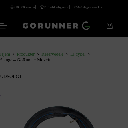
+10.000 kunder
Tilfredshedsgaranti
1-2 dages levering
Hjem
Produkter
Reservedele
El-cykel
Slange – GoRunner Moveit
UDSOLGT