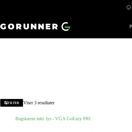
P
Viser 3 resultater
FILTER