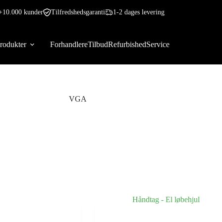
+10.000 kunder
Tilfredshedsgaranti
1-2 dages levering
rodukter
Forhandlere
Tilbud
Refurbished
Service
VGA