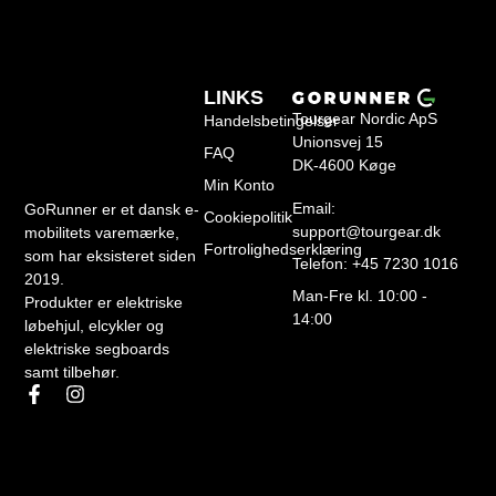
LINKS
Tourgear Nordic ApS
Handelsbetingelser
Unionsvej 15
FAQ
DK-4600 Køge
Min Konto
Email:
GoRunner er et dansk e-
Cookiepolitik
support@tourgear.dk
mobilitets varemærke,
Fortrolighedserklæring
som har eksisteret siden
Telefon: +45 7230 1016
2019.
Man-Fre kl. 10:00 -
Produkter er elektriske
14:00
løbehjul, elcykler og
elektriske segboards
samt tilbehør.