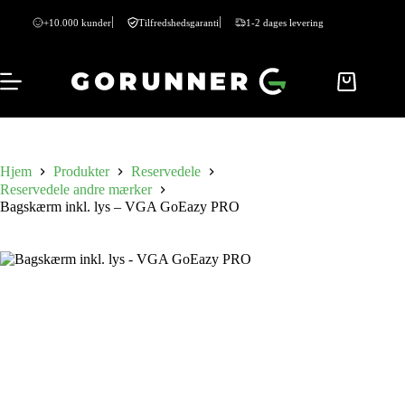
+10.000 kunder
Tilfredshedsgaranti
1-2 dages levering
Hjem
Produkter
Reservedele
Reservedele andre mærker
Bagskærm inkl. lys – VGA GoEazy PRO