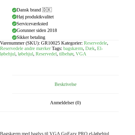
Dansk brand 🇩🇰
Høj produktkvalitet
Serviceværksted
Gorunner siden 2018
Sikker betaling
Varenummer (SKU):
GR10025
Kategorier:
Reservedele
,
Reservedele andre mærker
Tags:
bagskærm
,
Dæk
,
El-
løbehjul
,
løbehjul
,
Reservedel
,
tilbehør
,
VGA
Beskrivelse
Anmeldelser (0)
Bagskærm med baglys til VGA GoEazy PRO el-løbehjul