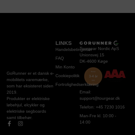
LINKS
Tourgear Nordic ApS
Handelsbetingelser
Unionsvej 15
FAQ
DK-4600 Køge
Min Konto
GoRunner er et dansk e-
Cookiepolitik
mobilitets varemærke,
Fortrolighedserklæring
som har eksisteret siden
Email:
2019.
support@tourgear.dk
Produkter er elektriske
løbehjul, elcykler og
Telefon: +45 7230 1016
elektriske segboards
Man-Fre kl. 10:00 -
samt tilbehør.
14:00