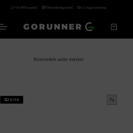
+10.000 kunder
Tilfredshedsgaranti
1-2 dages levering
Reservedele andre mærker
FILTER