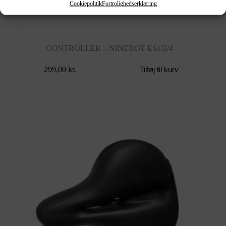
Cookiepolitik
Fortrolighedserklæring
CONTROLLER – NINEBOT ES1/2/4
299,00
kr.
Tilføj til kurv