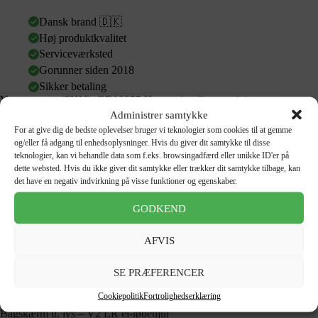
Dansk brand 🇩🇰
Høj produktkvalitet
Serviceværksted
Gorunner siden 2018
Sikker betaling
Varenummer (SKU):
GR10055
Kategorier:
Reservedele
,
Reservedele andre mærker
Tags:
bagskærm
,
El-løbehjul
,
Administrer samtykke
løbehjul
,
Reservedel
,
tilbehør
,
V2
For at give dig de bedste oplevelser bruger vi teknologier som cookies til at gemme
og/eller få adgang til enhedsoplysninger. Hvis du giver dit samtykke til disse
teknologier, kan vi behandle data som f.eks. browsingadfærd eller unikke ID'er på
dette websted. Hvis du ikke giver dit samtykke eller trækker dit samtykke tilbage, kan
det have en negativ indvirkning på visse funktioner og egenskaber.
Beskrivelse
GODKEND
Anmeldelser (0)
AFVIS
SE PRÆFERENCER
Cookiepolitik
Fortrolighedserklæring
Bagskærm u. lys – V2 LR el-løbehjul