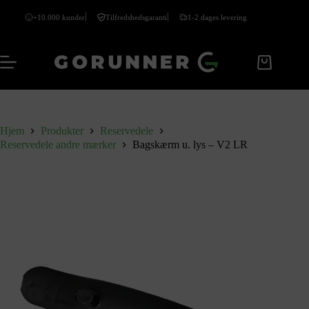
+10.000 kunder
Tilfredshedsgaranti
1-2 dages levering
Hjem
Produkter
Reservedele
Reservedele andre mærker
Bagskærm u. lys – V2 LR