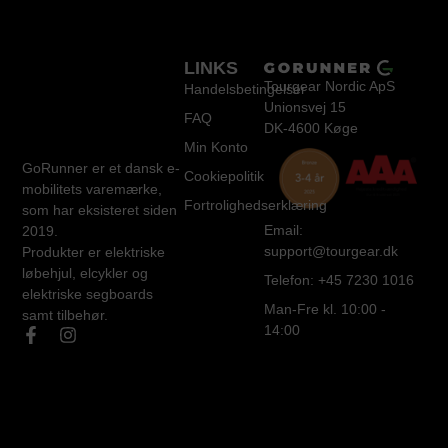
LINKS
Tourgear Nordic ApS
Handelsbetingelser
Unionsvej 15
FAQ
DK-4600 Køge
Min Konto
GoRunner er et dansk e-
Cookiepolitik
mobilitets varemærke,
Fortrolighedserklæring
som har eksisteret siden
Email:
2019.
support@tourgear.dk
Produkter er elektriske
løbehjul, elcykler og
Telefon: +45 7230 1016
elektriske segboards
Man-Fre kl. 10:00 -
samt tilbehør.
14:00