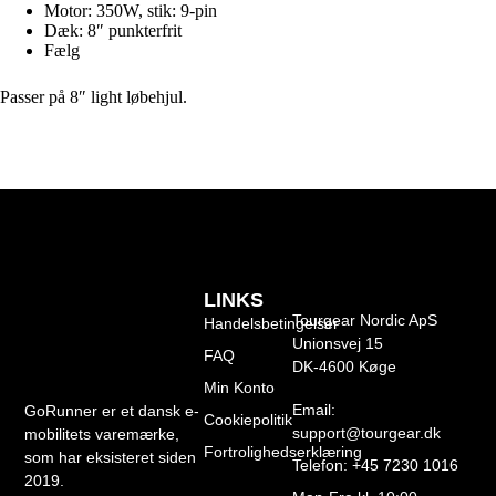
Motor: 350W, stik: 9-pin
Dæk: 8″ punkterfrit
Fælg
Passer på 8″ light løbehjul.
LINKS
Tourgear Nordic ApS
Handelsbetingelser
Unionsvej 15
FAQ
DK-4600 Køge
Min Konto
Email:
GoRunner er et dansk e-
Cookiepolitik
support@tourgear.dk
mobilitets varemærke,
Fortrolighedserklæring
som har eksisteret siden
Telefon: +45 7230 1016
2019.