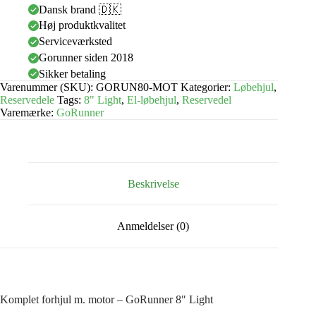
Dansk brand 🇩🇰
Høj produktkvalitet
Serviceværksted
Gorunner siden 2018
Sikker betaling
Varenummer (SKU):
GORUN80-MOT
Kategorier:
Løbehjul
,
Reservedele
Tags:
8" Light
,
El-løbehjul
,
Reservedel
Varemærke:
GoRunner
Beskrivelse
Anmeldelser (0)
Komplet forhjul m. motor – GoRunner 8″ Light