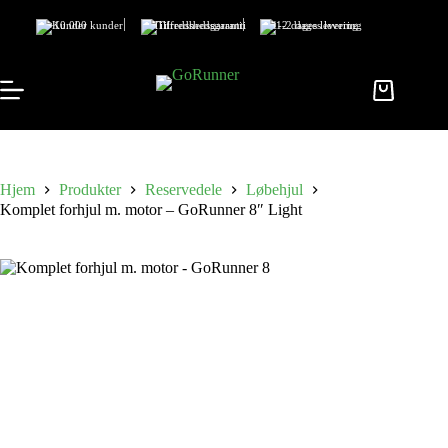
+10.000 kunder
Tilfredshedsgaranti
1-2 dages levering
Hjem
Produkter
Reservedele
Løbehjul
Komplet forhjul m. motor – GoRunner 8″ Light