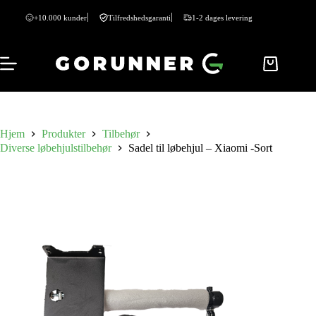
+10.000 kunder
Tilfredshedsgaranti
1-2 dages levering
Hjem
Produkter
Tilbehør
Diverse løbehjulstilbehør
Sadel til løbehjul – Xiaomi -Sort