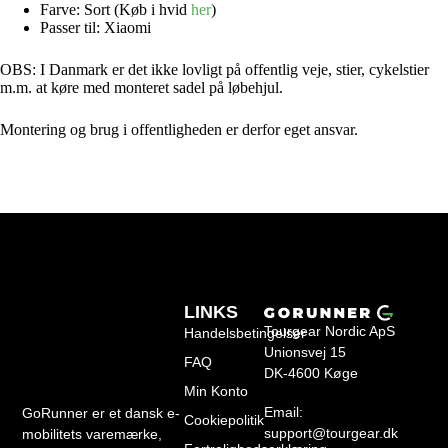
Farve: Sort (Køb i hvid
her
)
Passer til: Xiaomi
OBS: I Danmark er det ikke lovligt på offentlig veje, stier, cykelstier
m.m. at køre med monteret sadel på løbehjul.
Montering og brug i offentligheden er derfor eget ansvar.
LINKS
Tourgear Nordic ApS
Handelsbetingelser
Unionsvej 15
FAQ
DK-4600 Køge
Min Konto
Email:
GoRunner er et dansk e-
Cookiepolitik
support@tourgear.dk
mobilitets varemærke,