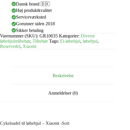
Dansk brand 🇩🇰
Høj produktkvalitet
Serviceværksted
Gorunner siden 2018
Sikker betaling
Varenummer (SKU):
GR10035
Kategorier:
Diverse
løbehjulstilbehør
,
Tilbehør
Tags:
El-løbehjul
,
løbehjul
,
Reservedel
,
Xiaomi
Beskrivelse
Anmeldelser (0)
Cykelsadel til løbehjul – Xiaomi -Sort