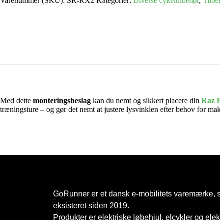
Varenummer (SKU):
SR-RX2
Kategorier:
Diverse cykeltilbehør
,
Tilbe
Med dette
monteringsbeslag
kan du nemt og sikkert placere din
Raz P
træningsture – og gør det nemt at justere lysvinklen efter behov for ma
GoRunner er et dansk e-mobilitets varemærke, 
eksisteret siden 2019.
Produkter er elektriske løbehjul, elcykler og elek