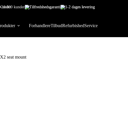
+10.000 kunder
Tilfredshedsgaranti
1-2 dages levering
rodukter
Forhandlere
Tilbud
Refurbished
Service
X2 seat mount