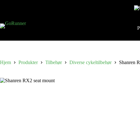
P
Hjem
Produkter
Tilbehør
Diverse cykeltilbehør
Shanren R