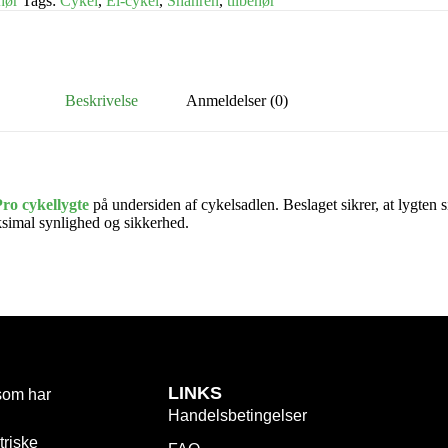
hør
Tags:
Cykel
,
El-cykel
,
Shanren
,
tilbehør
Beskrivelse
Anmeldelser (0)
ro cykellygte
på undersiden af cykelsadlen. Beslaget sikrer, at lygten s
ksimal synlighed og sikkerhed.
LINKS
som har
Handelsbetingelser
triske