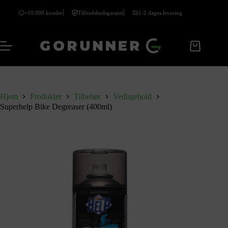
+10.000 kunder
Tilfredshedsgaranti
1-2 dages levering
Hjem
Produkter
Tilbehør
Vedligehold
Superhelp Bike Degreaser (400ml)