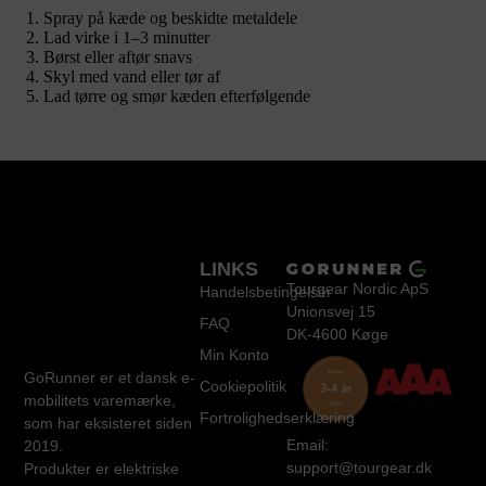
Spray på kæde og beskidte metaldele
Lad virke i 1–3 minutter
Børst eller aftør snavs
Skyl med vand eller tør af
Lad tørre og smør kæden efterfølgende
LINKS
Tourgear Nordic ApS
Handelsbetingelser
Unionsvej 15
FAQ
DK-4600 Køge
Min Konto
GoRunner er et dansk e-
Cookiepolitik
mobilitets varemærke,
Fortrolighedserklæring
som har eksisteret siden
Email:
2019.
support@tourgear.dk
Produkter er elektriske