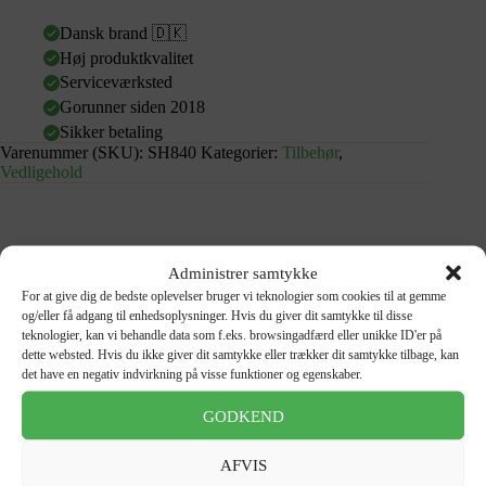
Dansk brand 🇩🇰
Høj produktkvalitet
Serviceværksted
Gorunner siden 2018
Sikker betaling
Varenummer (SKU):
SH840
Kategorier:
Tilbehør
,
Vedligehold
Administrer samtykke
Beskrivelse
For at give dig de bedste oplevelser bruger vi teknologier som cookies til at gemme
og/eller få adgang til enhedsoplysninger. Hvis du giver dit samtykke til disse
teknologier, kan vi behandle data som f.eks. browsingadfærd eller unikke ID'er på
Anmeldelser (0)
dette websted. Hvis du ikke giver dit samtykke eller trækker dit samtykke tilbage, kan
det have en negativ indvirkning på visse funktioner og egenskaber.
GODKEND
Superhelp Bike Degreaser – Effektiv affedtning til cykler og el-
AFVIS
køretøjer