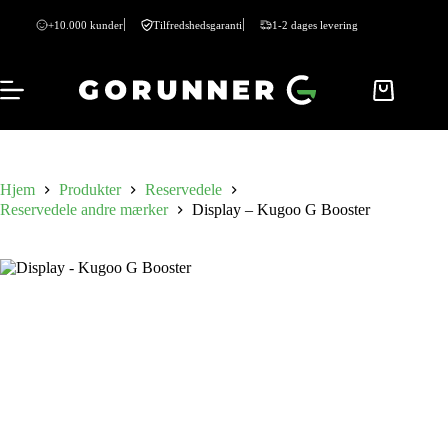
+10.000 kunder
Tilfredshedsgaranti
1-2 dages levering
Hjem
Produkter
Reservedele
Reservedele andre mærker
Display – Kugoo G Booster