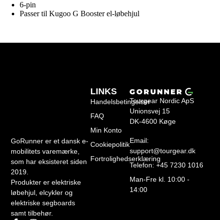
6-pin
Passer til Kugoo G Booster el-løbehjul
LINKS
Tourgear Nordic ApS
Handelsbetingelser
Unionsvej 15
FAQ
DK-4600 Køge
Min Konto
Email:
GoRunner er et dansk e-
Cookiepolitik
support@tourgear.dk
mobilitets varemærke,
Fortrolighedserklæring
som har eksisteret siden
Telefon: +45 7230 1016
2019.
Man-Fre kl. 10:00 -
Produkter er elektriske
14:00
løbehjul, elcykler og
elektriske segboards
samt tilbehør.