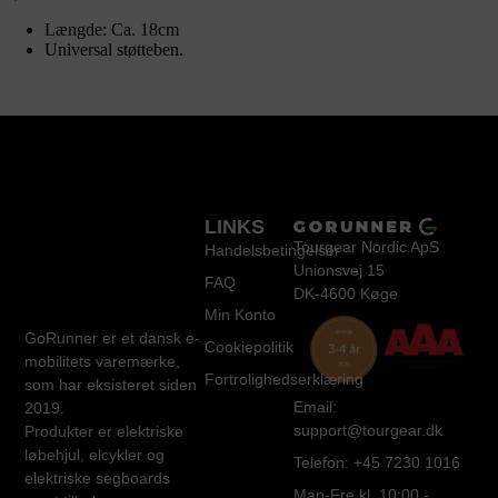
Længde: Ca. 18cm
Universal støtteben.
LINKS
Tourgear Nordic ApS
Handelsbetingelser
Unionsvej 15
FAQ
DK-4600 Køge
Min Konto
GoRunner er et dansk e-
Cookiepolitik
mobilitets varemærke,
Fortrolighedserklæring
som har eksisteret siden
Email:
2019.
support@tourgear.dk
Produkter er elektriske
løbehjul, elcykler og
Telefon: +45 7230 1016
elektriske segboards
Man-Fre kl. 10:00 -