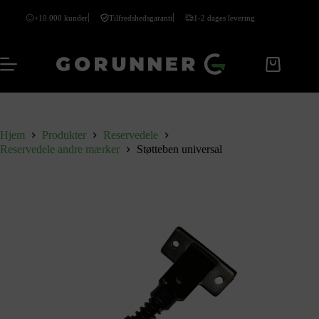
+10.000 kunder
Tilfredshedsgaranti
1-2 dages levering
Hjem
Produkter
Reservedele
Reservedele andre mærker
Støtteben universal