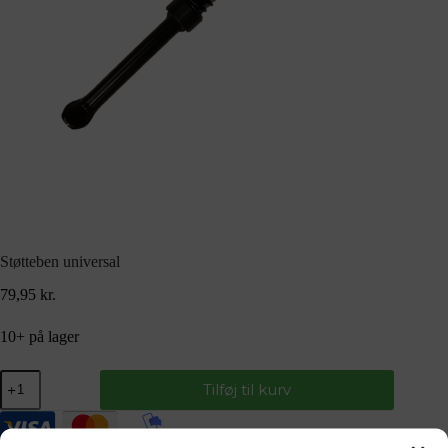
Støtteben universal
79,95
kr.
10+ på lager
Tilføj til kurv