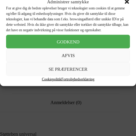
Administrer samtykke
For at give dig de bedste oplevelser bruger vi teknologier som cookies til at gemme
Dansk brand 🇩🇰
og/eller få adgang til enhedsoplysninger. Hvis du giver dit samtykke til disse
Høj produktkvalitet
teknologier, kan vi behandle data som f.eks. browsingadfærd eller unikke ID'er på
Serviceværksted
dette websted. Hvis du ikke giver dit samtykke eller trækker dit samtykke tilbage, kan
Gorunner siden 2018
det have en negativ indvirkning på visse funktioner og egenskaber.
Sikker betaling
GODKEND
Varenummer (SKU):
GR10031
Kategorier:
Reservedele
,
Reservedele andre mærker
Tags:
El-cykel
,
El-løbehjul
,
Reservedel
,
universal
AFVIS
SE PRÆFERENCER
Cookiepolitik
Fortrolighedserklæring
Beskrivelse
Anmeldelser (0)
Støtteben universal