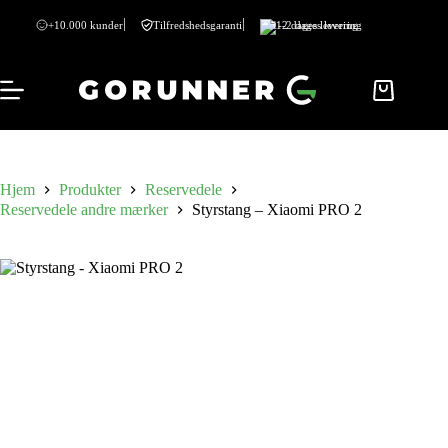
+10.000 kunder
Tilfredshedsgaranti
1-2 dages levering
Hjem
Produkter
Reservedele
Reservedele andre mærker
Styrstang – Xiaomi PRO 2