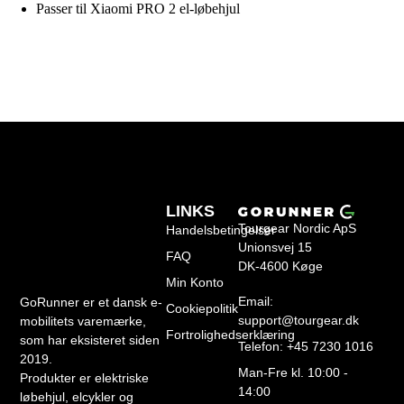
Passer til Xiaomi PRO 2 el-løbehjul
LINKS
Tourgear Nordic ApS
Handelsbetingelser
Unionsvej 15
FAQ
DK-4600 Køge
Min Konto
Email:
GoRunner er et dansk e-
Cookiepolitik
support@tourgear.dk
mobilitets varemærke,
Fortrolighedserklæring
som har eksisteret siden
Telefon: +45 7230 1016
2019.
Man-Fre kl. 10:00 -
Produkter er elektriske
14:00
løbehjul, elcykler og